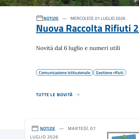
Ultime notizie
NOTIZIE
MERCOLEDÌ, 01 LUGLIO 2026
Nuova Raccolta Rifiuti 
Novità dal 6 luglio e numeri utili
Comunicazione istituzionale
Gestione rifiuti
TUTTE LE NOVITÀ
NOTIZIE
MARTEDÌ, 07
LUGLIO 2026