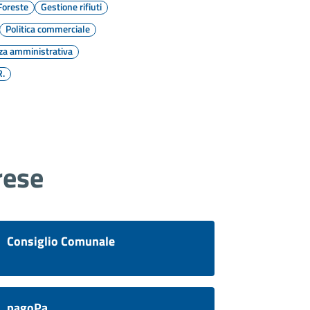
Foreste
Gestione rifiuti
Politica commerciale
za amministrativa
R.
rese
Consiglio Comunale
pagoPa