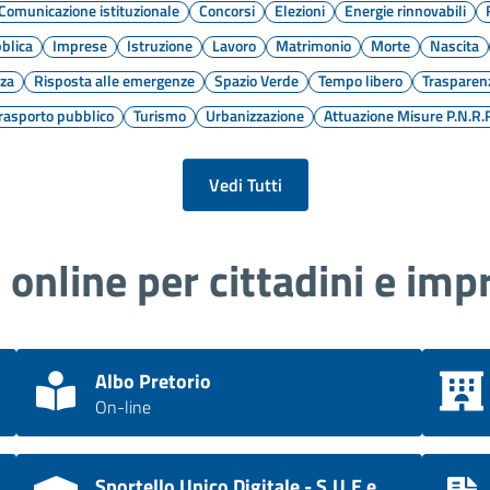
Comunicazione istituzionale
Concorsi
Elezioni
Energie rinnovabili
blica
Imprese
Istruzione
Lavoro
Matrimonio
Morte
Nascita
za
Risposta alle emergenze
Spazio Verde
Tempo libero
Trasparen
rasporto pubblico
Turismo
Urbanizzazione
Attuazione Misure P.N.R.
Vedi Tutti
i online per cittadini e imp
Albo Pretorio
On-line
Sportello Unico Digitale - S.U.E e