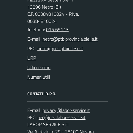
13896 Netro (BI)
C.F. 00384810024 - P.Iva:
00384810024
Telefono:
015 65113
E-mail:
PEC:
URP
Uffici e orari
Numeri utili
CONTATTI D.P.O.
E-mail:
PEC:
LABOR SERVICE S.r.l.
Via A. Righi n. 29 - 28100 Novara