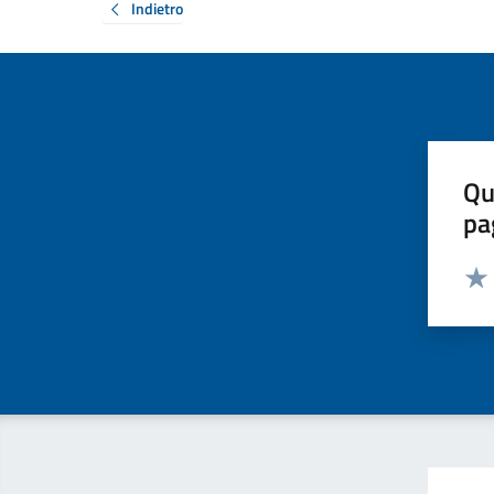
Indietro
Qu
pa
Valut
Valu