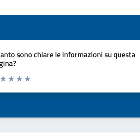
anto sono chiare le informazioni su questa
gina?
a da 1 a 5 stelle la pagina
ta 1 stelle su 5
Valuta 2 stelle su 5
Valuta 3 stelle su 5
Valuta 4 stelle su 5
Valuta 5 stelle su 5