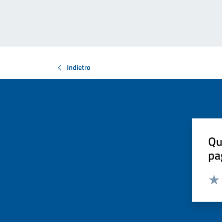
Indietro
Qu
pa
Valut
Valu