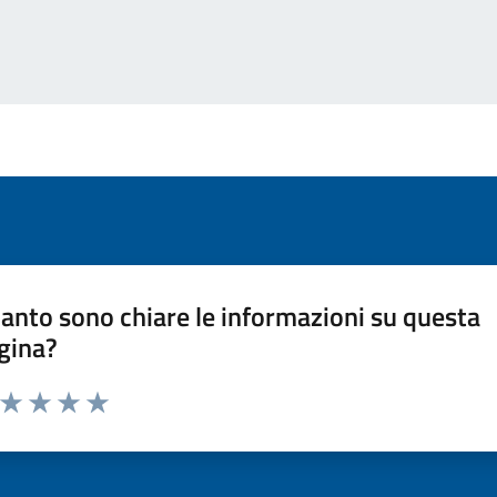
anto sono chiare le informazioni su questa
gina?
a da 1 a 5 stelle la pagina
ta 1 stelle su 5
Valuta 2 stelle su 5
Valuta 3 stelle su 5
Valuta 4 stelle su 5
Valuta 5 stelle su 5