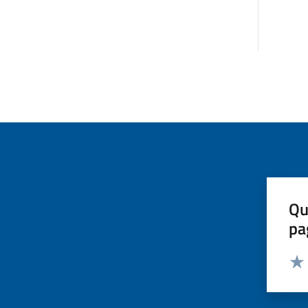
Qu
pa
Valut
Valu