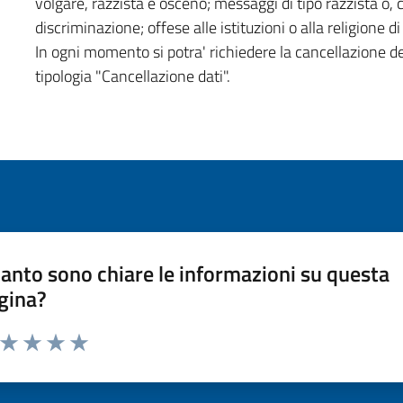
volgare, razzista e osceno; messaggi di tipo razzista o,
discriminazione; offese alle istituzioni o alla religione 
In ogni momento si potra' richiedere la cancellazione d
tipologia "Cancellazione dati".
anto sono chiare le informazioni su questa
gina?
a da 1 a 5 stelle la pagina
ta 1 stelle su 5
Valuta 2 stelle su 5
Valuta 3 stelle su 5
Valuta 4 stelle su 5
Valuta 5 stelle su 5