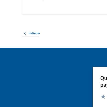
Indietro
Qu
pa
Valut
Valu