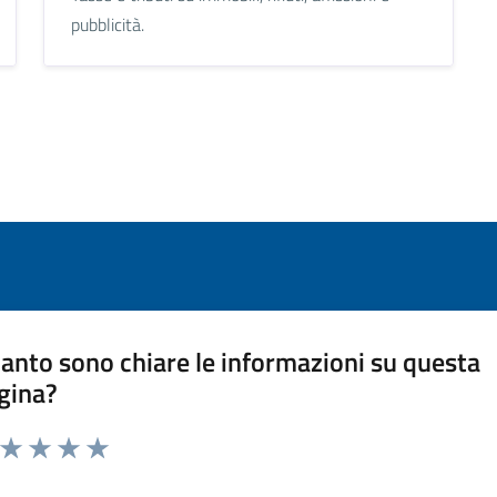
pubblicità.
anto sono chiare le informazioni su questa
gina?
a da 1 a 5 stelle la pagina
ta 1 stelle su 5
Valuta 2 stelle su 5
Valuta 3 stelle su 5
Valuta 4 stelle su 5
Valuta 5 stelle su 5