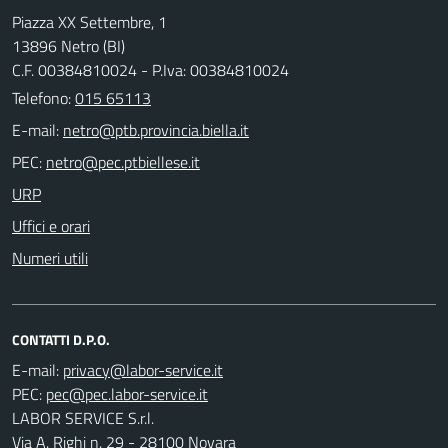
Piazza XX Settembre, 1
13896 Netro (BI)
C.F. 00384810024 - P.Iva: 00384810024
Telefono:
015 65113
E-mail:
PEC:
URP
Uffici e orari
Numeri utili
CONTATTI D.P.O.
E-mail:
PEC:
LABOR SERVICE S.r.l.
Via A. Righi n. 29 - 28100 Novara