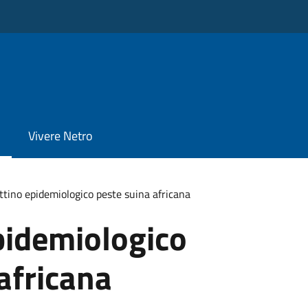
Vivere Netro
ttino epidemiologico peste suina africana
pidemiologico
africana