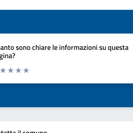
anto sono chiare le informazioni su questa
gina?
a da 1 a 5 stelle la pagina
ta 1 stelle su 5
Valuta 2 stelle su 5
Valuta 3 stelle su 5
Valuta 4 stelle su 5
Valuta 5 stelle su 5
tatta il comune