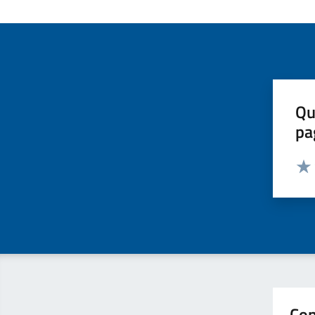
Qu
pa
Valut
Valu
Con