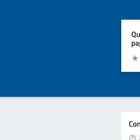
Qu
pa
Valut
Valu
Con