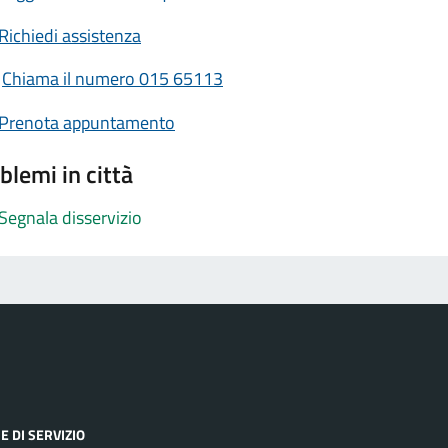
Richiedi assistenza
Chiama il numero 015 65113
Prenota appuntamento
blemi in città
Segnala disservizio
E DI SERVIZIO