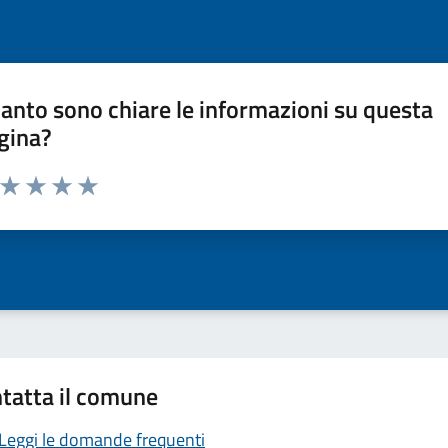
anto sono chiare le informazioni su questa
gina?
a da 1 a 5 stelle la pagina
ta 1 stelle su 5
Valuta 2 stelle su 5
Valuta 3 stelle su 5
Valuta 4 stelle su 5
Valuta 5 stelle su 5
tatta il comune
Leggi le domande frequenti